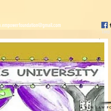
.empowerfoundation@gmail.com
ไทย
A NEW LAW F