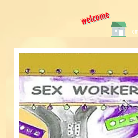
welcome
cm